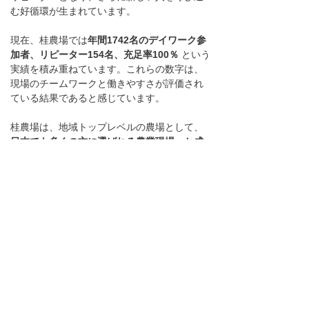
む好循環が生まれています。
現在、桂農場では
年間1742名のデイワーク参
加者、リピーター154名、充足率100％
 という
実績を積み重ねています。これらの数字は、
現場のチームワークと働きやすさが評価され
ている結果であると感じています。
桂農場は、地域トップレベルの農場として、
日本でも多くの方に選ばれる農業現場へと成
長を続けています。
この強みを活かしながら、これからもより良
い仲間が集まり、安心して働ける環境づくり
を大切にし、チームとしてさらに成長しなが
ら、より強い農場づくりに取り組んでまいり
ます。
前のページ
次のページ